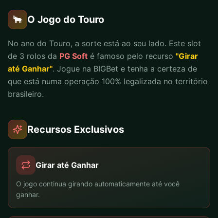
O Jogo do Touro
🐂
No ano do Touro, a sorte está ao seu lado. Este slot
de 3 rolos da
PG Soft
é famoso pelo recurso
"Girar
até Ganhar"
. Jogue na BIGBet e tenha a certeza de
que está numa operação 100% legalizada no território
brasileiro.
Recursos Exclusivos
Girar até Ganhar
O jogo continua girando automaticamente até você
ganhar.