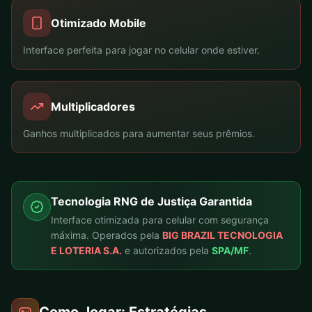
Otimizado Mobile
Interface perfeita para jogar no celular onde estiver.
Multiplicadores
Ganhos multiplicados para aumentar seus prêmios.
Tecnologia RNG de Justiça Garantida
Interface otimizada para celular com segurança
máxima. Operados pela
BIG BRAZIL TECNOLOGIA
E LOTERIA S.A.
e autorizados pela
SPA/MF
.
Como Jogar: Estratégias