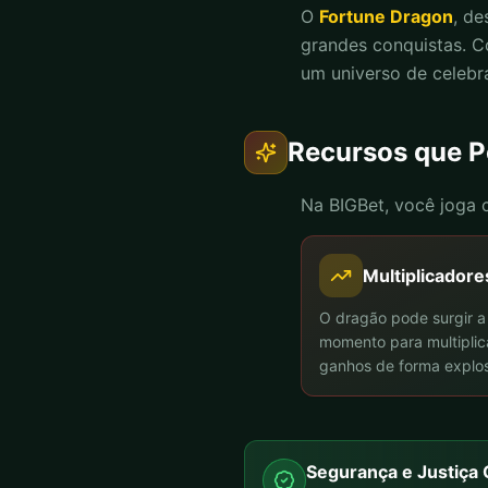
O
Fortune Dragon
, d
grandes conquistas. C
um universo de celebr
Recursos que P
Na BIGBet, você joga 
Multiplicadore
O dragão pode surgir a
momento para multiplic
ganhos de forma explos
Segurança e Justiça 