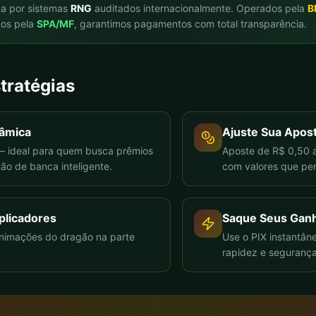
a por sistemas
RNG
auditados internacionalmente. Operados pela
B
dos pela
SPA/MF
, garantimos pagamentos com total transparência.
tratégias
âmica
Ajuste Sua Apos
e — ideal para quem busca prêmios
Aposte de R$ 0,50 
ão de banca inteligente.
com valores que per
plicadores
Saque Seus Gan
animações do dragão na parte
Use o PIX instantân
rapidez e segurança