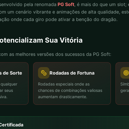
esenvolvido pela renomada
PG Soft
, é mais do que um slot
om um cenário vibrante e animações de alta qualidade, est
ação onde cada giro pode ativar a benção do dragão.
otencializam Sua Vitória
com as melhores versões dos sucessos da PG Soft:
s de Sorte
Rodadas de Fortuna
 qualquer
Rodadas especiais onde as
Símb
ar seus
chances de combinações valiosas
ger
iva.
aumentam drasticamente.
Certificada