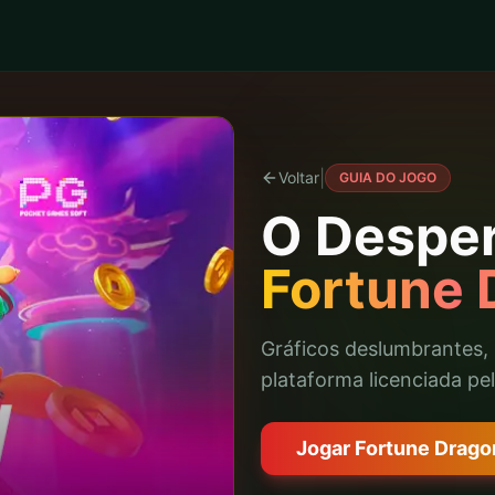
|
Voltar
GUIA DO JOGO
O Desper
Fortune 
Gráficos deslumbrantes, 
plataforma licenciada pe
Jogar Fortune Drago