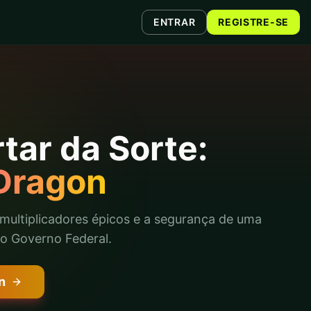
ENTRAR
REGISTRE-SE
tar da Sorte:
Dragon
multiplicadores épicos e a segurança de uma
lo Governo Federal.
n