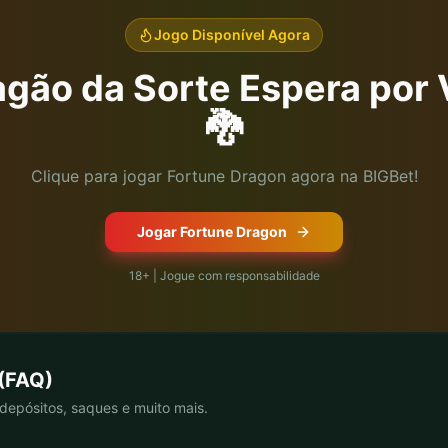
Jogo Disponível Agora
agão da Sorte Espera por 
🐉
Clique para jogar Fortune Dragon agora na BIGBet!
Jogar Fortune Dragon
18+ | Jogue com responsabilidade
(FAQ)
 depósitos, saques e muito mais.