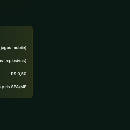
 jogos mobile)
os explosivos)
R$ 0,50
o pela SPA/MF