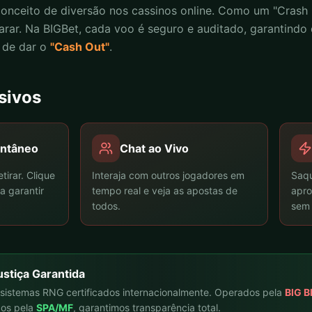
conceito de diversão nos cassinos online. Como um "Cras
rar. Na BIGBet, cada voo é seguro e auditado, garantindo
 de dar o
"Cash Out"
.
sivos
antâneo
Chat ao Vivo
tirar. Clique
Interaja com outros jogadores em
Saqu
a garantir
tempo real e veja as apostas de
apro
todos.
sem 
stiça Garantida
sistemas RNG certificados internacionalmente. Operados pela
BIG 
dos pela
SPA/MF
, garantimos transparência total.