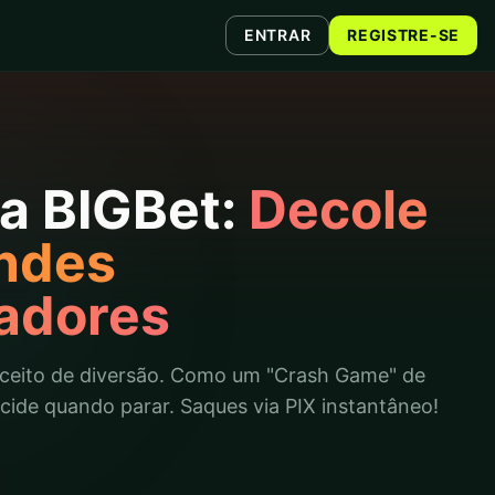
ENTRAR
REGISTRE-SE
na BIGBet:
Decole
ndes
cadores
onceito de diversão. Como um "Crash Game" de
ide quando parar. Saques via PIX instantâneo!