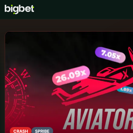
CRASH
SPRIBE