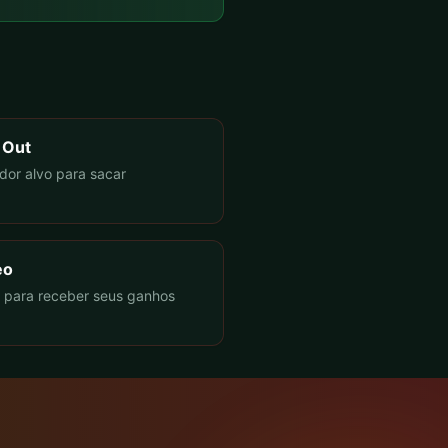
 Out
dor alvo para sacar
eo
 para receber seus ganhos