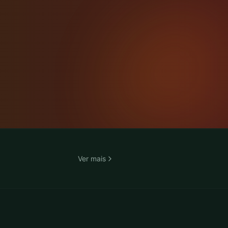
Ver mais